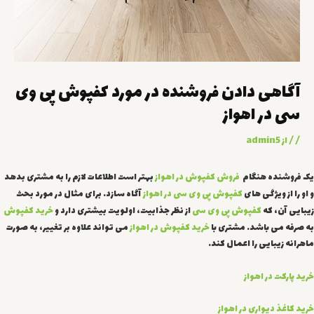
آگاهی دادن فروشنده در مورد کفپوش پی وی
سی در اهواز
/
/ از
admin5
یک فروشنده هنگام
فروش کفپوش در اهواز
بهتر است اطلاعات لازم را به مشتری بدهد
و او را از ویژگی های
کفپوش پی وی سی در اهواز
آگاه سازد. برای مثال در مورد بحث
زیبایی آن، که
کفپوش پی وی سی
از نظر جذابیت، اولویت بیشتری دارد و
خرید کفپوش
به صرفه می باشد. مشتری با
خرید کفپوش در اهواز
می تواند علاوه بر تغییر، به صورت
ماهرانه زیبایی را اعمال کند.
خرید پارکت در اهواز
خرید کاغذ دیواری در اهواز