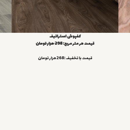
کفپوش استراتیف
قیمت هر متر مربع:
298 هزار تومان
قیمت با تخفیف :268هزار تومان