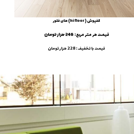
کفپوش ( hi floor) های فلور
قیمت هر متر مربع:
248 هزار تومان
قیمت با تخفیف : 228 هزار تومان