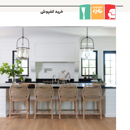
رش
ه
خرید کفپوش
حتوا