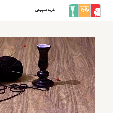
رش
ه
خرید کفپوش
حتوا