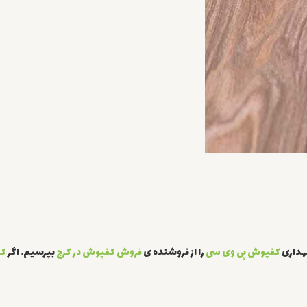
گهداری
کفپوش پی وی سی
را از فروشنده ی
فروش کفپوش در کرج
بپرسیم. اگر
کف