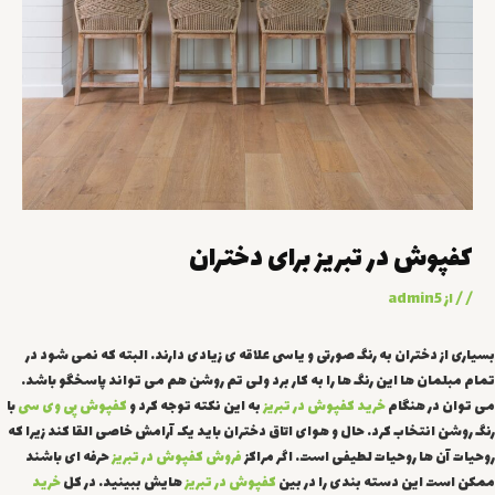
کفپوش در تبریز برای دختران
/
/ از
admin5
بسیاری از دختران به رنگ صورتی و یاسی علاقه ی زیادی دارند. البته که نمی شود در
تمام مبلمان ها این رنگ ها را به کار برد ولی تم روشن هم می تواند پاسخگو باشد.
می توان در هنگام
خرید کفپوش در تبریز
به این نکته توجه کرد و
کفپوش پی وی سی
با
رنگ روشن انتخاب کرد. حال و هوای اتاق دختران باید یک آرامش خاصی القا کند زیرا که
روحیات آن ها روحیات لطیفی است. اگر مراکز
فروش کفپوش در تبریز
حرفه ای باشند
ممکن است این دسته بندی را در بین
کفپوش در تبریز
هایش ببینید. در کل
خرید